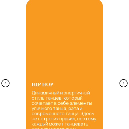
HIP HOP
Динамичный и энергичный
стиль танцев, который
сочетает в себе элементы
уличного танца, рэпа и
современного танца. Здесь
нет строгих правил, поэтому
каждый может танцевать