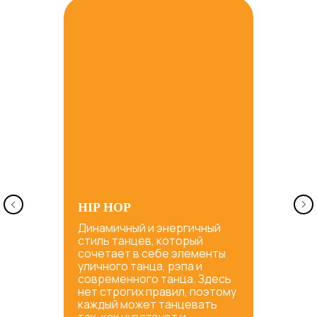
HIP HOP
Динамичный и энергичный
стиль танцев, который
сочетает в себе элементы
уличного танца, рэпа и
современного танца. Здесь
нет строгих правил, поэтому
каждый может танцевать